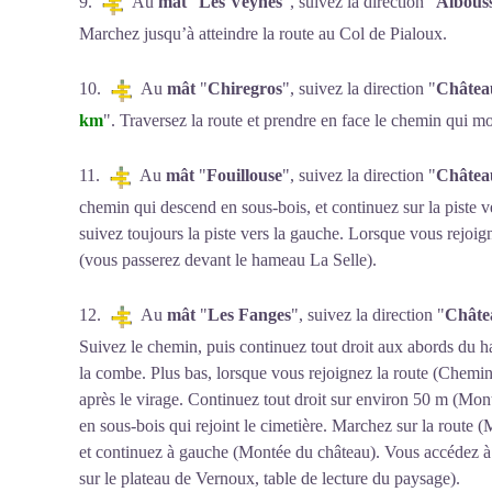
9.
Au
mât
"
Les Veynes
", suivez la direction "
Albouss
Marchez jusqu’à atteindre la route au Col de Pialoux.
10.
Au
mât
"
Chiregros
", suivez la direction "
Châtea
km
". Traversez la route et prendre en face le chemin qui mon
11.
Au
mât
"
Fouillouse
", suivez la direction "
Châtea
chemin qui descend en sous-bois, et continuez sur la piste ve
suivez toujours la piste vers la gauche. Lorsque vous rejoigne
(vous passerez devant le hameau La Selle).
12.
Au
mât
"
Les Fanges
", suivez la direction "
Châte
Suivez le chemin, puis continuez tout droit aux abords du 
la combe. Plus bas, lorsque vous rejoignez la route (Chemin
après le virage. Continuez tout droit sur environ 50 m (Mont
en sous-bois qui rejoint le cimetière. Marchez sur la route 
et continuez à gauche (Montée du château). Vous accédez à 
sur le plateau de Vernoux, table de lecture du paysage).