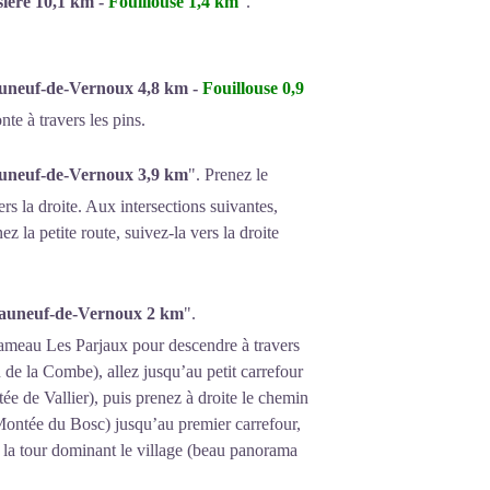
ière 10,1 km -
Fouillouse 1,4 km
".
uneuf-de-Vernoux 4,8 km -
Fouillouse 0,9
te à travers les pins.
uneuf-de-Vernoux 3,9 km
". Prenez le
rs la droite. Aux intersections suivantes,
z la petite route, suivez-la vers la droite
auneuf-de-Vernoux 2 km
".
hameau Les Parjaux pour descendre à travers
 de la Combe), allez jusqu’au petit carrefour
ée de Vallier), puis prenez à droite le chemin
(Montée du Bosc) jusqu’au premier carrefour,
la tour dominant le village (beau panorama