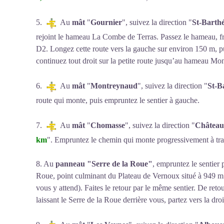
5.
Au
mât
"
Gournier
", suivez la direction "
St-Barth
rejoint le hameau La Combe de Terras. Passez le hameau, fran
D2. Longez cette route vers la gauche sur environ 150 m, p
continuez tout droit sur la petite route jusqu’au hameau Mo
6.
Au
mât
"
Montreynaud
", suivez la direction "
St-B
route qui monte, puis empruntez le sentier à gauche.
7.
Au
mât
"
Chomasse
", suivez la direction "
Château
km
". Empruntez le chemin qui monte progressivement à tra
8. Au
panneau "Serre de la Roue"
, empruntez le sentier
Roue, point culminant du Plateau de Vernoux situé à 949 m
vous y attend). Faites le retour par le même sentier. De reto
laissant le Serre de la Roue derrière vous, partez vers la droi