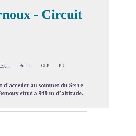
noux - Circuit
image en plein écran
Boucle
GRP
PR
-390m
t d’accéder au sommet du Serre
ernoux situé à 949 m d’altitude.