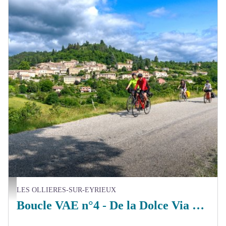
Le village de Chalencon - A. Renaud-Goud - ADT07
LES OLLIERES-SUR-EYRIEUX
Boucle VAE n°4 - De la Dolce Via au Plateau de Vernoux