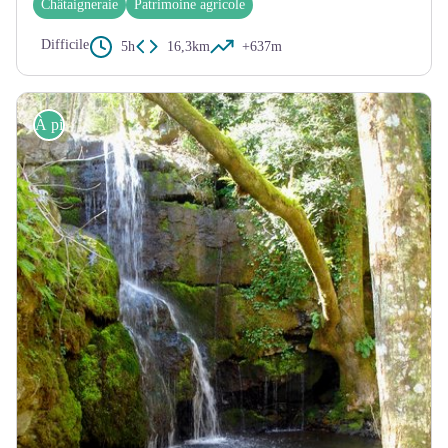
Châtaigneraie
Patrimoine agricole
Difficile
5h
16,3km
+637m
À pied