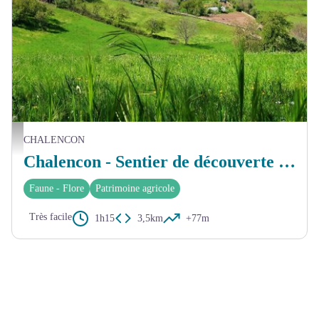
Vue sur le village de Chalencon depuis les abords du hameau Ronchevau - © Nicolas Ga
CHALENCON
Chalencon - Sentier de découverte nature et patrimoine
Faune - Flore
Patrimoine agricole
Très facile
1h15
3,5km
+77m