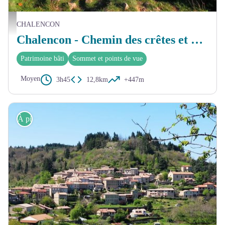
Vue panoramique depuis les hauteurs du village de Chalencon - © Nicolas Garousse
CHALENCON
Chalencon - Chemin des crêtes et des châteaux
Patrimoine bâti
Sommet et points de vue
Moyen
3h45
12,8km
+447m
À pied