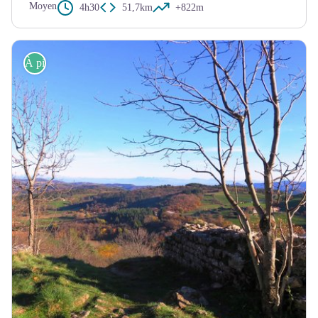
Moyen
4h30
51,7km
+822m
À pied