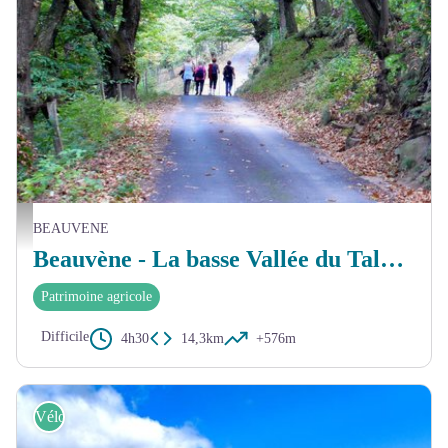
Randonnée à Beauvène - © François Lemaître
BEAUVENE
Beauvène - La basse Vallée du Talaron
Patrimoine agricole
Difficile
4h30
14,3km
+576m
Vélo