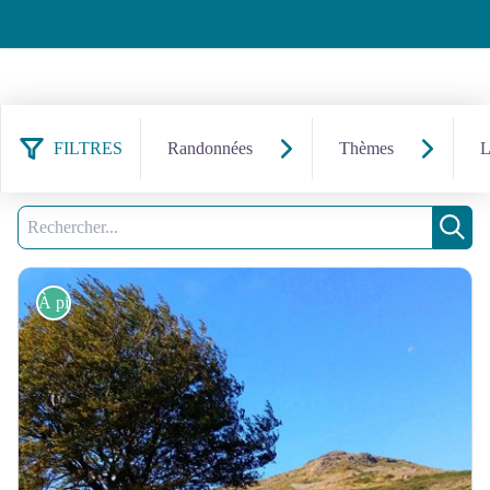
FILTRES
Randonnées
Thèmes
L
88 résultats trouvés
Filtrer
Recherche
Rech
À pied