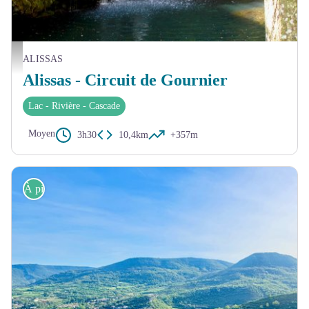
Vue sur la Cascade de Gournier - © François Lemaître
ALISSAS
Alissas - Circuit de Gournier
Lac - Rivière - Cascade
Moyen
3h30
10,4km
+357m
À pied