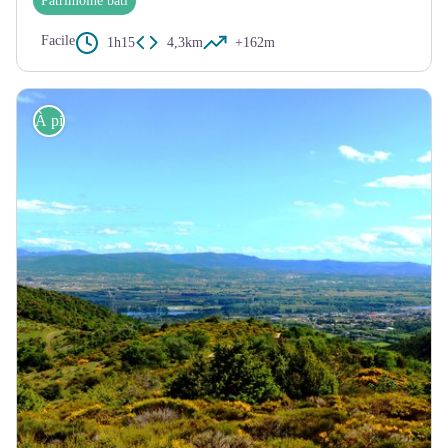
Patrimoine bâti
Facile
1h15
4,3km
+162m
À pied