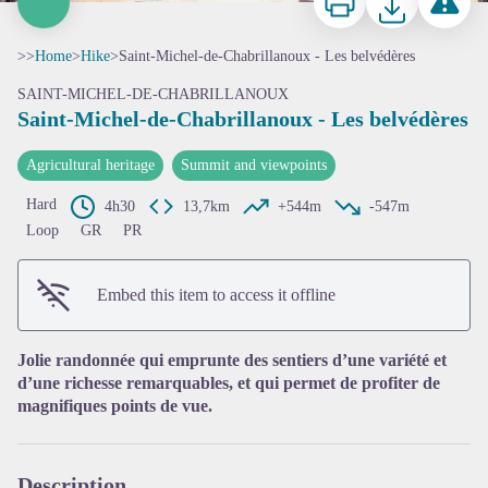
>>
Home
>
Hike
>
Saint-Michel-de-Chabrillanoux - Les belvédères
SAINT-MICHEL-DE-CHABRILLANOUX
Saint-Michel-de-Chabrillanoux - Les belvédères
Agricultural heritage
Summit and viewpoints
Hard
4h30
13,7km
+544m
-547m
Loop
GR
PR
View picture in full screen
Embed this item to access it offline
Jolie randonnée qui emprunte des sentiers d’une variété et
d’une richesse remarquables, et qui permet de profiter de
magnifiques points de vue.
Description