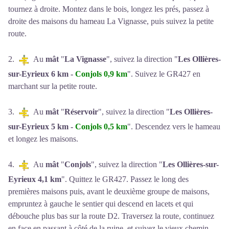
tournez à droite. Montez dans le bois, longez les prés, passez à
droite des maisons du hameau La Vignasse, puis suivez la petite
route.
2.
Au
mât
"
La Vignasse
", suivez la direction "
Les Ollières-
sur-Eyrieux 6 km -
Conjols 0,9 km
". Suivez le GR427 en
marchant sur la petite route.
3.
Au
mât
"
Réservoir
", suivez la direction "
Les Ollières-
sur-Eyrieux 5 km -
Conjols 0,5 km
". Descendez vers le hameau
et longez les maisons.
4.
Au
mât
"
Conjols
", suivez la direction "
Les Ollières-sur-
Eyrieux 4,1 km
". Quittez le GR427. Passez le long des
premières maisons puis, avant le deuxième groupe de maisons,
empruntez à gauche le sentier qui descend en lacets et qui
débouche plus bas sur la route D2. Traversez la route, continuez
en face en passant à côté de la ruine, et suivez le vieux chemin