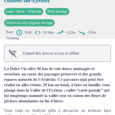
Ollières-sur-Eyrieux
View picture in full screen
Lake - River - Waterfall
Built heritage
Historical and religious heritage
Easy
1h30
19,9km
+222m
-115m
Crossing
Embed this item to access it offline
La Dolce Via offre 90 km de voie douce aménagée et
sécurisée, au coeur des paysages préservés et des grands
espaces naturels de l’Ardèche. Ce parcours (qui peut être
réalisé en aller-retour, 39 km au total), à faire en famille, vous
plonge dans la Vallée de l'Eyrieux ; vallée “carte postale” qui
fut longtemps nommée la vallée rose en raison des fleurs de
pêchers abondantes en fin d’hiver.
Vous voilà en Ardèche prêts à découvrir un territoire bien