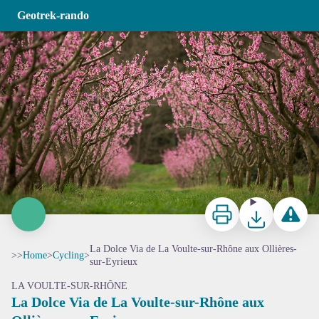
La Dolce Via de La Voulte-sur-Rhône aux Ollières-sur-Eyrieux
Geotrek-rando
Pêchers en fleurs à proximité de La Dolce Via - Simon Bugnon
Print
Download
Report a p
La Dolce Via de La Voulte-sur-Rhône aux Ollières-
>>
Home
>
Cycling
>
sur-Eyrieux
LA VOULTE-SUR-RHÔNE
La Dolce Via de La Voulte-sur-Rhône aux