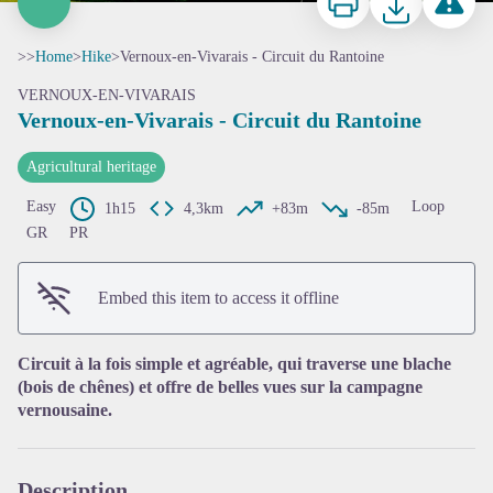
>>
Home
>
Hike
>
Vernoux-en-Vivarais - Circuit du Rantoine
VERNOUX-EN-VIVARAIS
Vernoux-en-Vivarais - Circuit du Rantoine
Agricultural heritage
Easy
Loop
1h15
4,3km
+83m
-85m
GR
PR
View picture in full screen
Embed this item to access it offline
Circuit à la fois simple et agréable, qui traverse une blache
(bois de chênes) et offre de belles vues sur la campagne
vernousaine.
Description