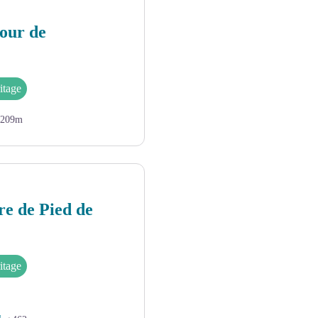
tour de
itage
209m
rre de Pied de
itage