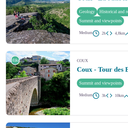
Geology
Historical and r
Summit and viewpoints
Medium
2h
4,8km
Vue sur la Vallée de l'Ouvèze et la ville de Privas depuis le site de La Ja
Hike
COUX
Coux - Tour des 
Summit and viewpoints
Medium
3h
10km
Vue sur le vieux village de Coux - © Nicolas Garousse