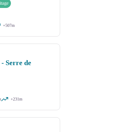
itage
+507m
re-Gourde - © Sylvain Lextrait
 - Serre de
m
+231m
e