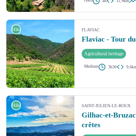
Hard
4h
11,9km
Le hameau Le Vabre - © Michel Rissoan
Hike
FLAVIAC
Flaviac - Tour d
Agricultural heritage
Medium
3h30
9,6k
Le vignoble de la Plaine de Léouze - © Nicolas Garousse
Hike
SAINT-JULIEN-LE-ROUX
Gilhac-et-Bruzac 
crêtes