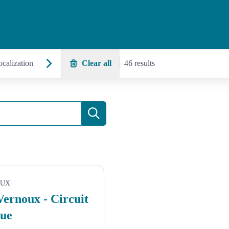
calization
Clear all
46 results
Search
OUX
ernoux - Circuit
oue