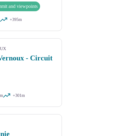
mit and viewpoints
+395m
OUX
ernoux - Circuit
km
+301m
nie