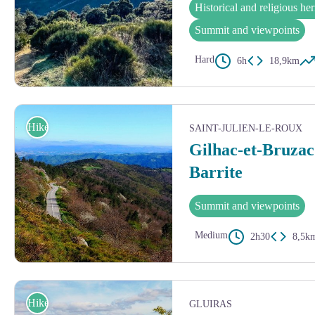
Historical and religious her
Summit and viewpoints
Hard
6h
18,9km
Vue sur la basse Vallée de l'Eyrieux depuis les abords du Château de Pier
Hike
SAINT-JULIEN-LE-ROUX
Gilhac-et-Bruzac
Barrite
Summit and viewpoints
Medium
2h30
8,5k
Vue sur la Vallée du Rhône depuis le Col de la Mure - © Nicolas Garouss
Hike
GLUIRAS